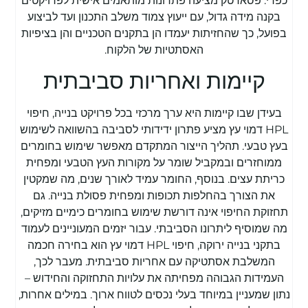
כפרי. פסאדטק מציעה פתרונות מותאמים אישית לפרויקטים
בקנה מידה גדול, עם ייעוץ צמוד משלב התכנון ועד לביצוע
בפועל, כך שהחזיתות יעמדו הן בתקנים הטכניים והן בציפיות
האסתטיות של הלקוח.
קיימות ואחריות סביבתית
בעידן שבו קיימות היא ערך מרכזי בכל פרויקט בנייה, חיפוי
HPL דמוי עץ מציע פתרון ידידותי לסביבה בהשוואה לשימוש
בעץ טבעי. תהליך הייצור המתקדם מאפשר שימוש בחומרים
ממוחזרים ובמקביל שומר על מקורות העץ הטבעי ומפחית
כריתת עצים. בנוסף, החומר עמיד לאורך שנים, מה שמקטין
את הצורך בהחלפות תכופות ומפחית פסולת בנייה. גם
תחזוקת החיפוי אינה דורשת שימוש בחומרים כימיים מזיקים,
מה שמוסיף ליתרונו הסביבתי. עבור יזמים המעוניינים לעמוד
בתקני בנייה ירוקה, חיפוי HPL דמוי עץ הוא בחירה חכמה
המשלבת אסתטיקה עם אחריות סביבתית. מעבר לכך,
העמידות הגבוהה מפחיתה את עלויות התחזוקה והחידוש –
נתון שמעניין במיוחד בעלי נכסים לטווח ארוך. במילים אחרות,