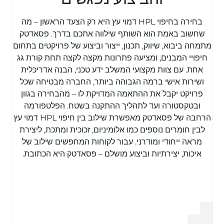
בחירה בחיפוי HPL דמוי עץ היא רק הצעד הראשון – מה
שחשוב באמת הוא השותף שילווה אתכם בדרך. פסאדטק
מתמחה ביבוא, שיווק, תכנון, ייצור וביצוע של פרויקטים בתחום
חיפויי המבנים, ומציעה פתרונות מקצה לקצה תחת קורת גג
אחת. עם צוות מקצועי המשלב ידע טכני, הבנה אדריכלית
ושירות אישי ברמה הגבוהה ביותר, החברה מבטיחה שכל
פרויקט יקבל את ההתאמה המדויקת לו – מהבחירה בגוון
ובטקסטורה ועד לתהליך ההתקנה בשטח. הפלטפורמה
הרחבה של פסאדטק מאפשרת שילוב בין חיפוי HPL דמוי עץ
לבין חומרים נוספים כמו אלומיניום, זכוכית ומתכת, ליצירת
מראה ייחודי ומודרני. עבור לקוחות המחפשים שילוב של
איכות, יצירתיות וביצוע מושלם – פסאדטק היא הכתובת.