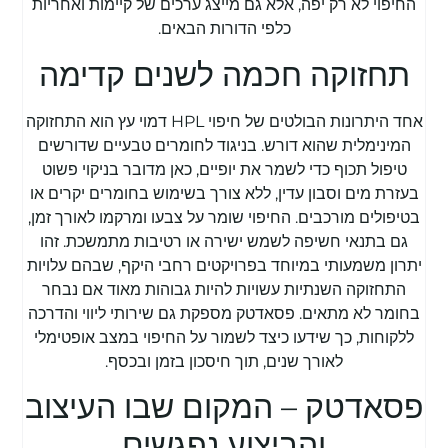
החיפוי לא רק יפה, אלא גם מייצג ערכים של קיימות ואחריות
כלפי הדורות הבאים.
תחזוקה חכמה לשנים קדימה
אחד היתרונות הבולטים של חיפוי HPL דמוי עץ הוא התחזוקה
המינימלית שהוא דורש. בניגוד לחומרים טבעיים שדורשים
טיפול תכוף כדי לשמר את יופיים, כאן מדובר בניקוי פשוט
בעזרת מים וסבון עדין, ללא צורך בשימוש בחומרים יקרים או
בטיפולים מורכבים. החיפוי שומר על צבעו ומרקמו לאורך זמן,
גם בתנאי חשיפה לשמש ישירה או רטיבות מתמשכת. זהו
יתרון משמעותי במיוחד בפרויקטים רחבי היקף, שבהם עלויות
התחזוקה השנתיות עשויות להיות גבוהות מאוד אם נבחר
בחומר לא מתאים. פסאדטק מספקת גם שירותי ליווי והדרכה
ללקוחות, כך שידעו כיצד לשמור על החיפוי במצב אופטימלי
לאורך שנים, תוך חיסכון בזמן ובכסף.
פסאדטק – המקום שבו העיצוב
והביצוע נפגשים