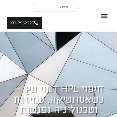
09-7962223
חיפוי HPL דמוי עץ –
כשאסתטיקה, עמידות
וטכנולוגיה נפגשות