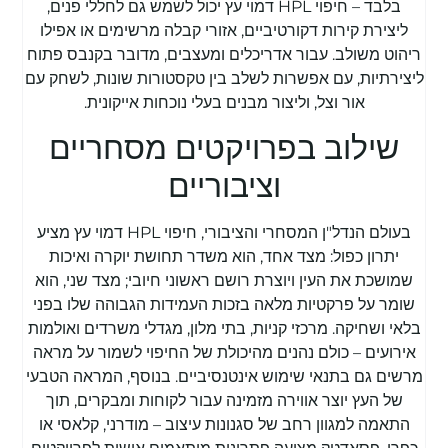
בלבד – חיפוי HPL דמוי עץ יכול לשמש גם לחללי פנים,
ליצירת קירות דקורטיביים, אזורי קבלה מרשימים או אפילו
ריהוט משולב. עבור אדריכלים ומעצבים, מדובר בקנבס פתוח
ליצירתיות, עם אפשרות לשלב בין טקסטורות שונות, לשחק עם
אור וצל, וליצור מבנים בעלי נוכחות אייקונית.
שילוב בפרויקטים מסחריים
וציבוריים
בעולם הנדל"ן המסחרי והציבורי, חיפוי HPL דמוי עץ מציע
יתרון כפול: מצד אחד, הוא משדר תחושת יוקרה ואיכות
שמושכת את העין ויוצרת רושם ראשוני חיובי; מצד שני, הוא
שומר על פרקטיות מלאה בזכות העמידות הגבוהה שלו בפני
בלאי ושחיקה. מרכזי קניות, בתי מלון, מגדלי משרדים ואולמות
אירועים – כולם נהנים מהיכולת של החיפוי לשמור על מראה
מרשים גם בתנאי שימוש אינטנסיביים. בנוסף, המראה הטבעי
של העץ יוצר אווירה מזמינה עבור לקוחות ומבקרים, תוך
התאמה למגוון רחב של סגנונות עיצוב – מודרני, קלאסי או