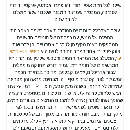
שיקנו לכל חזית אופי ייחודי. זהו פתרון אסתטי, פרקטי וידידותי
לסביבה, המבטיח שמראה המבנה שלכם יישאר מושלם
לאורך שנים.
עולם האדריכלות והבנייה המודרנית עבר בשנים האחרונות
מהפכה של ממש, עם כניסתם של חומרים חדשניים
המספקים מענה מקיף הן לצרכים אסתטיים והן לדרישות
פונקציונליות. אחד הפתרונות הבולטים הוא
חיפוי HPL דמוי
עץ
, המשלב את המראה החמים והטבעי של עץ עם יתרונותיו
המרשימים של חומר חזק, עמיד ודורש תחזוקה מינימלית.
עבור אדריכלים, יזמים וקבלנים, מדובר בבחירה חכמה
המעניקה לפרויקט ערך מוסף – הן מבחינת מראה והן מבחינת
עמידות לאורך זמן. בשונה מעץ טבעי, חיפוי HPL דמוי עץ אינו
רגיש ללחות, קרינת UV או שינויים קיצוניים בטמפרטורה, מה
שהופך אותו לפתרון אידיאלי למבנים הנמצאים באזורים חמים,
לחים או חשופים לשמש ישירה. החומר מיוצר בטכנולוגיות
מתקדמות המבטיחות גימור מרהיב, מגוון רחב של טקסטורות,
וצבעים המדמים במדויק את מראה העץ – כולל מרקמים
תלת־ממדיים המעניקים תחושת מגע אותנטית. מעבר לכך,