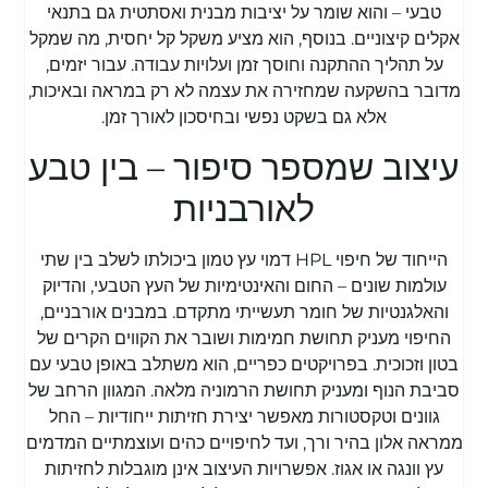
טבעי – והוא שומר על יציבות מבנית ואסתטית גם בתנאי
אקלים קיצוניים. בנוסף, הוא מציע משקל קל יחסית, מה שמקל
על תהליך ההתקנה וחוסך זמן ועלויות עבודה. עבור יזמים,
מדובר בהשקעה שמחזירה את עצמה לא רק במראה ובאיכות,
אלא גם בשקט נפשי ובחיסכון לאורך זמן.
עיצוב שמספר סיפור – בין טבע
לאורבניות
הייחוד של חיפוי HPL דמוי עץ טמון ביכולתו לשלב בין שתי
עולמות שונים – החום והאינטימיות של העץ הטבעי, והדיוק
והאלגנטיות של חומר תעשייתי מתקדם. במבנים אורבניים,
החיפוי מעניק תחושת חמימות ושובר את הקווים הקרים של
בטון וזכוכית. בפרויקטים כפריים, הוא משתלב באופן טבעי עם
סביבת הנוף ומעניק תחושת הרמוניה מלאה. המגוון הרחב של
גוונים וטקסטורות מאפשר יצירת חזיתות ייחודיות – החל
ממראה אלון בהיר ורך, ועד לחיפויים כהים ועוצמתיים המדמים
עץ וונגה או אגוז. אפשרויות העיצוב אינן מוגבלות לחזיתות