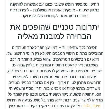
החיפוי מאפשר חופש עיצובי עצום, עם אפשרות להתקנה
במגוון שיטות – אופקית, אנכית או משולבת – ליצירת חזית
ייחודית המותאמת לקונספט של כל פרויקט.
יתרונות טכניים שהופכים את
הבחירה למובנת מאליה
הסיבה לכך שחיפוי HPL דמוי עץ הפך לאחד הטרנדים
המובילים בתחום חיפויי המבנים היא לא רק היופי החיצוני שלו,
אלא גם הביצועים המרשימים שהוא מציע. החומר מורכב
משכבות נייר קראפט דחוסות ומודבקות בלחץ גבוה עם
שרפים מלמינים, מה שמעניק לו עמידות גבוהה בפני שחיקה,
פגיעות מכניות וכתמים. הוא מתאים במיוחד לפרויקטים
הדורשים פתרון לטווח ארוך – בין אם מדובר בבנייני מגורים,
משרדים, מרכזי קניות או מבני ציבור. יתרון נוסף ומשמעותי
הוא תחזוקה פשוטה: ניקוי תקופתי במים וסבון עדין שומר על
מראהו למשך שנים רבות, ללא צורך בליטוש, צביעה או חידוש.
חיפוי HPL
דמוי עץ גם עמיד בפני נזקי חרקים – בניגוד לעץ