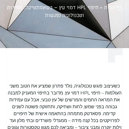
דף הבית
»
חיפוי HPL דמוי עץ – כשאסתטיקה, עמידות
וטכנולוגיה נפגשות
כשעיצוב פוגש טכנולוגיה, נולד פתרון שמציע את הטוב משני
העולמות – חיפוי HPL דמוי עץ. מדובר בחיפוי המעניק למבנה
את המראה החמים והמרשים של עץ טבעי, אבל עם עמידות
גבוהה בפני שמש, לחות ושחיקה, ותחזוקה פשוטה לשנים
קדימה. פסאדטק מתמחה בהתאמה אישית של חיפויים
לפרויקטים בכל קנה מידה – ממגדלי משרדים ובתי מלון ועד
וילות יוקרה ומבני ציבור – ומביאה לכם מגוון טקסטורות וגוונים